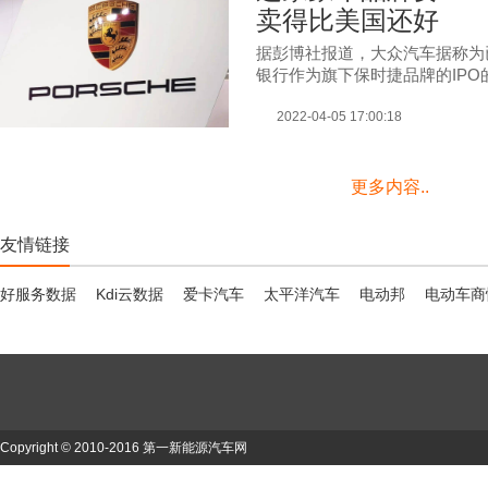
卖得比美国还好
据彭博社报道，大众汽车据称为
银行作为旗下保时捷品牌的IP
阿斯顿马丁...
2022-04-05 17:00:18
更多内容..
友情链接
好服务数据
Kdi云数据
爱卡汽车
太平洋汽车
电动邦
电动车商
Copyright © 2010-2016 第一新能源汽车网