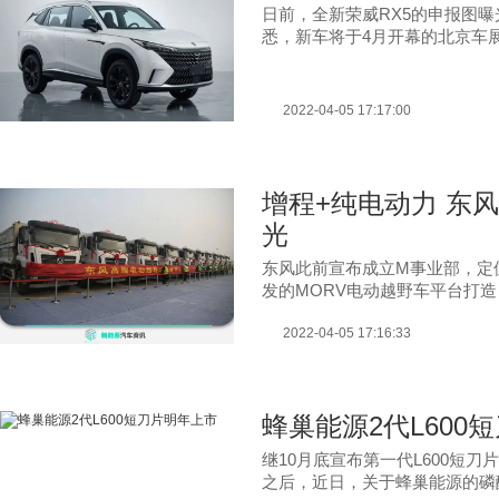
日前，全新荣威RX5的申报图曝
悉，新车将于4月开幕的北京车展
与荣威 鲸 ( 参数...
2022-04-05 17:17:00
增程+纯电动力 东
光
东风此前宣布成立M事业部，定
发的MORV电动越野车平台打
M事业部的首款车...
2022-04-05 17:16:33
蜂巢能源2代L600
继10月底宣布第一代L600短
之后，近日，关于蜂巢能源的磷