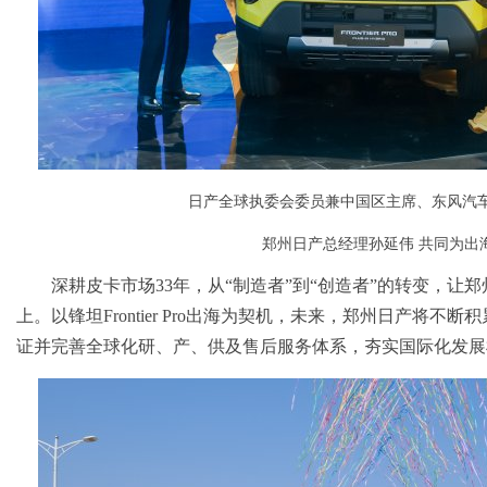
日产全球执委会委员兼中国区主席、东风汽
郑州日产总经理孙延伟 共同为出
深耕皮卡市场33年，从“制造者”到“创造者”的转变，让
上。以锋坦Frontier Pro出海为契机，未来，郑州日产将
证并完善全球化研、产、供及售后服务体系，夯实国际化发展