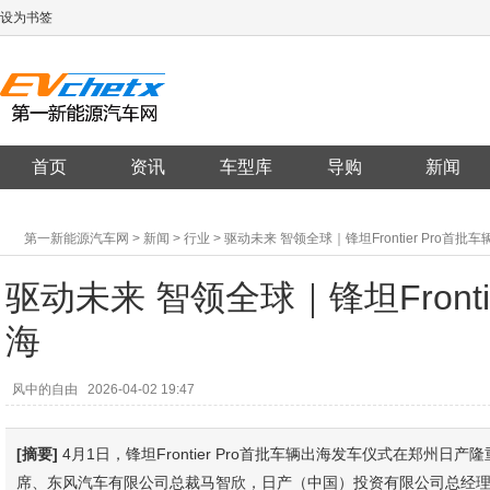
设为书签
首页
资讯
车型库
导购
新闻
第一新能源汽车网
>
新闻
>
行业
> 驱动未来 智领全球｜锋坦Frontier Pro首批
驱动未来 智领全球｜锋坦Fronti
海
风中的自由
2026-04-02 19:47
[摘要]
4月1日，锋坦Frontier Pro首批车辆出海发车仪式在郑州
席、东风汽车有限公司总裁马智欣，日产（中国）投资有限公司总经