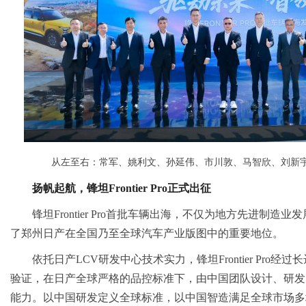
从左至右：常军、姚利文、孙延伟、市川敦、马智欣、刘新
扬帆起航，锋坦Frontier Pro正式出征
锋坦Frontier Pro首批车辆出海，不仅为地方先进制
了郑州日产在全国乃至全球汽车产业版图中的重要地位。
依托日产LCV研发中心技术实力，锋坦Frontier Pro
验证，在日产全球严格的品控标准下，由中国团队设计、研发
能力。以中国研发定义全球标准，以中国智造满足全球市场多