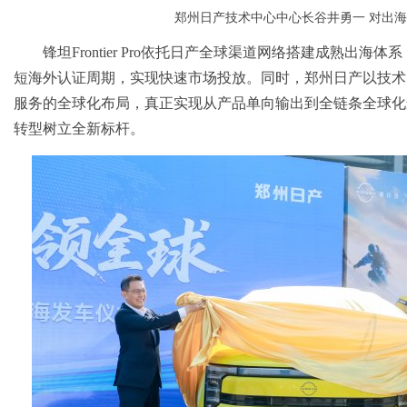
郑州日产技术中心中心长谷井勇一 对出
锋坦Frontier Pro依托日产全球渠道网络搭建成熟出
短海外认证周期，实现快速市场投放。同时，郑州日产以技术
服务的全球化布局，真正实现从产品单向输出到全链条全球化
转型树立全新标杆。