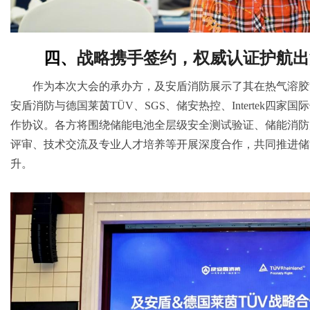
四、
战略
携手
签约，
权威
认证
护航
出
作为本次大会的承办方，及安盾消防展示了其在热气溶胶
安盾消防与德国莱茵TÜV、SGS、储安热控、Intertek四
作协议。各方将围绕储能电池全层级安全测试验证、储能消防
评审、技术交流及专业人才培养等开展深度合作，共同推进储
升。