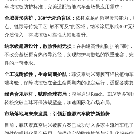
车域控板防护标准，完美适配智能汽车全场景应用需求：
全域覆形防护，
360°
无死角盲区：
依托卓越的微观覆形能力，
点、缝隙等传统工艺“触不可及”的区域，纳米涂层形成360°
介质侵入，将域控板可靠性大幅度提升。
纳米级超薄设计，散热性能无损：
在构建高性能防护的同时，
不改变基板原有热传导路径，实现防护与散热的双重兼容，完
件的严苛要求。
全工况耐候性，生命周期护航：
菲沃泰纳米薄膜可轻松抵御车
端考验，保障域控板在全生命周期内的稳定运行，适配各类复
绿色合规标杆，赋能全球布局：
膜层通过Reach、ELV等
轻松突破全球环保法规壁垒，加速国际化市场布局。
市场落地与未来发展：引领新能源汽车防护新趋势
目前，菲沃泰真空纳米镀膜方案已成功导入多家主流汽车电子
部件的规模化量产应用，凭借稳定的防护性能与定制化服务能