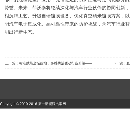
赞誉。未来，菲沃泰将继续深化与汽车行业伙伴的协同创新，
相沉积工艺、升级自研镀膜设备、优化真空纳米镀膜方案，以
能汽车电子集成化、高可靠性带来的防护挑战，为汽车行业智
能出行新生态。
上一篇：
标准赋能全域落地，多维共治驱动行业升级——
下一篇：
直
2026电化学储能安全大会暨储能系列标准交流会圆满落幕
守护安全防
Copyright © 2010-2016 第一新能源汽车网